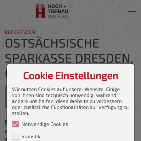
Navi
ein-
REFERENZEN
OSTSÄCHSISCHE
SPARKASSE DRESDEN,
GÜNTZPLATZ
Cookie Einstellungen
Wir nutzen Cookies auf unserer Website. Einige
von ihnen sind technisch notwendig, während
andere uns helfen, diese Website zu verbessern
oder zusätzliche Funktionalitäten zur Verfügung zu
stellen.
Bauvorhaben
Notwendige Cookies
Freianlagen für das Bauvorhaben OSD am Güntzplatz
Statistik