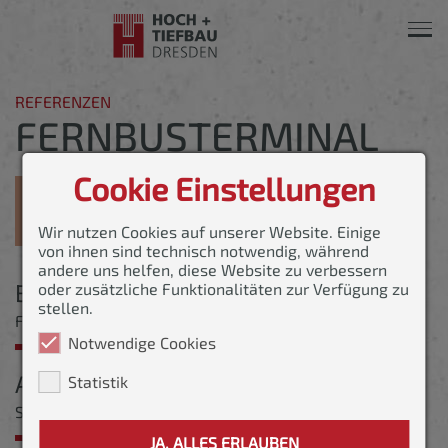
Navi
ein-
REFERENZEN
FERNBUSTERMINAL
Cookie Einstellungen
Wir nutzen Cookies auf unserer Website. Einige
von ihnen sind technisch notwendig, während
andere uns helfen, diese Website zu verbessern
Bauvorhaben
oder zusätzliche Funktionalitäten zur Verfügung zu
stellen.
Fernbusterminal Dresden
Notwendige Cookies
Auftraggeber
Statistik
S&G Development Projekt Dresden GmbH
JA, ALLES ERLAUBEN