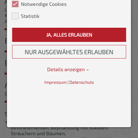
Auftraggeber
Notwendige Cookies
Landeshauptstadt Dresden GB Umwelt und
Koomunalwirtschaft, Amt für Stadtgrün und
Statistik
Abfallwirtschaft
JA, ALLES ERLAUBEN
Beschreibung
NUR AUSGEWÄHLTES ERLAUBEN
Besonderheiten
Details anzeigen
Impressum
|
Datenschutz
Ausführungszeit
06/2020 - 11/2020
sonstige Kennwerte
Erstellung von mehreren Hochbeeten aus
Betonelementen, Bepflanzung mit Stauden,
Sträuchern und Bäumen,