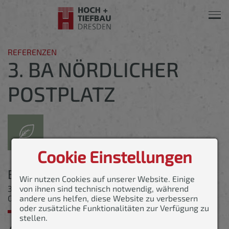
Navi
ein-
REFERENZEN
3. BA NÖRDLICHER
POSTPLATZ
Cookie Einstellungen
Bauvorhaben
Wir nutzen Cookies auf unserer Website. Einige
von ihnen sind technisch notwendig, während
3. BA nördlicher Postplatz, Westlicher Promenadenring,
andere uns helfen, diese Website zu verbessern
Garten- und Landschaftsbau
oder zusätzliche Funktionalitäten zur Verfügung zu
stellen.